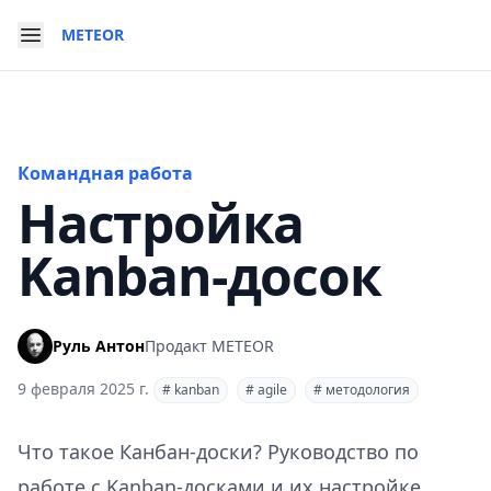
METEOR
Командная работа
Настройка
Kanban-досок
Руль Антон
Продакт METEOR
9 февраля 2025 г.
#
kanban
#
agile
#
методология
Что такое Канбан-доски? Руководство по
работе с Kanban-досками и их настройке.